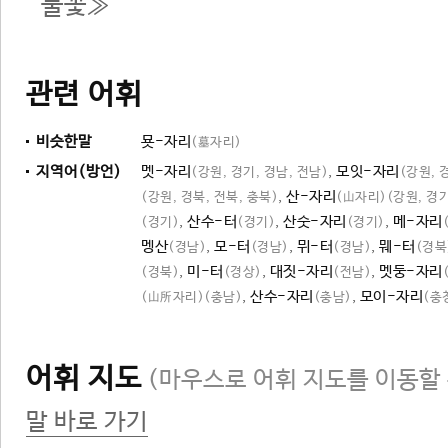
불꽃≫
관련 어휘
비슷한말
묫-자리
(墓자리)
지역어(방언)
멧-자리
,
모잇-자리
(강원, 경기, 경남, 전남)
(강원, 
,
산-자리
(강원, 경북, 전북, 충북)
(山자리)
(강원, 경기
,
산수-터
,
산숫-자리
,
메-자리
(경기)
(경기)
(경기)
멩산
,
모-터
,
뮈-터
,
뭬-터
(경남)
(경남)
(경남)
(경북
,
미-터
,
대짓-자리
,
멧둥-자리
(경북)
(경상)
(전남)
,
산수-자리
,
모이-자리
(山所자리)
(충남)
(충남)
(충
어휘 지도
(마우스로 어휘 지도를 이동할 
말 바로 가기
자리