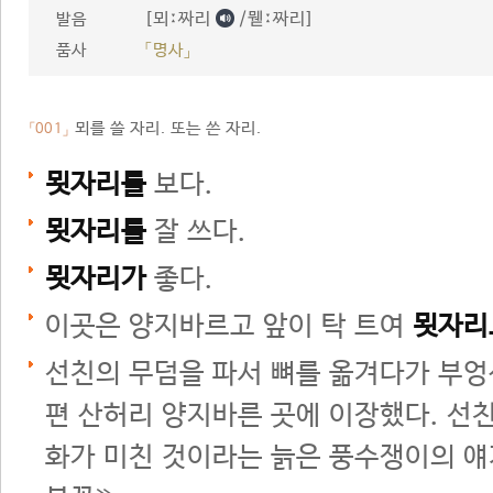
[뫼ː짜리
/뭳ː짜리]
발음
품사
「명사」
뫼를 쓸 자리. 또는 쓴 자리.
「001」
묏자리를
보다.
묏자리를
잘 쓰다.
묏자리가
좋다.
이곳은 양지바르고 앞이 탁 트여
묏자리
선친의 무덤을 파서 뼈를 옮겨다가 부
편 산허리 양지바른 곳에 이장했다. 선
화가 미친 것이라는 늙은 풍수쟁이의 얘