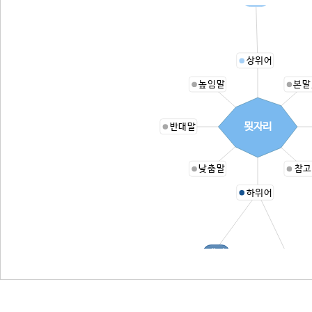
상위어
높임말
본말
묏자리
반대말
낮춤말
참고
하위어
대지
신후지지