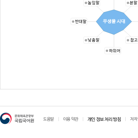
높임말
본말
무생물 시대
반대말
낮춤말
참고
하위어
도움말
이용 약관
개인 정보 처리 방침
저작