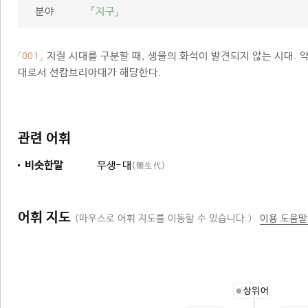
분야
『지구』
지질 시대를 구분할 때, 생물의 화석이 발견되지 않는 시대. 약
「001」
대로서 선캄브리아대가 해당한다.
관련 어휘
비슷한말
무생-대
(無生代)
어휘 지도
(마우스로 어휘 지도를 이동할 수 있습니다.)
이용 도움말
상위어