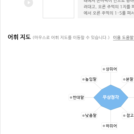
래에서 손바닥이 안으로 향하
려대고, 오른 주먹의 1지를 
에서 오른 주먹의 1·5를 펴
어휘 지도
(마우스로 어휘 지도를 이동할 수 있습니다.)
이용 도움말
상위어
높임말
본말
무상정각
반대말
낮춤말
참고
하위어