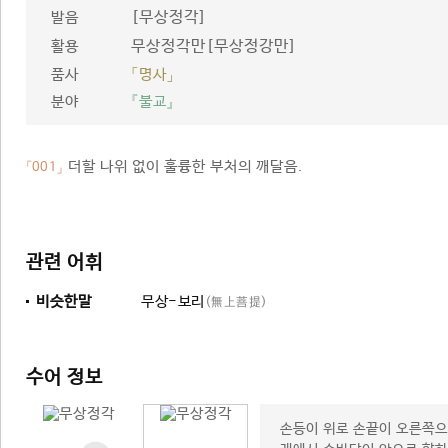
[무상정각]
발음
무상정각만[무상정강만]
활용
품사
「명사」
분야
『불교』
더할 나위 없이 훌륭한 부처의 깨달음.
「001」
관련 어휘
비슷한말
무상-보리
(無上菩提)
수어 정보
손등이 위로 손끝이 오른쪽으로