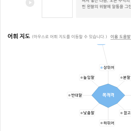
펴서 넣은 다음, 오른 주먹의
힌 왼팔의 위팔에 알통을 그
어휘 지도
(마우스로 어휘 지도를 이동할 수 있습니다.)
이용 도움말
격
상위어
높임말
본말
목적격
반대말
낮춤말
참고
하위어