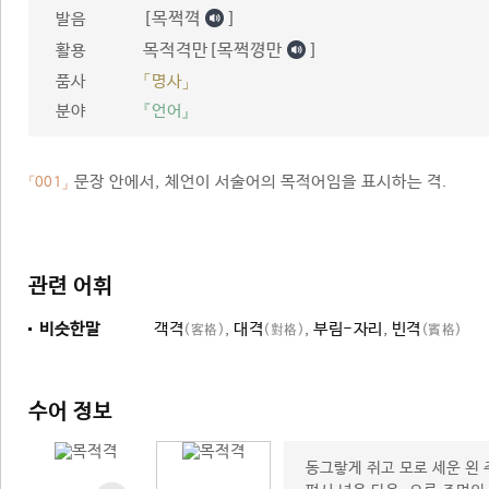
[목쩍껵
]
발음
목적격만[목쩍꼉만
]
활용
품사
「명사」
분야
『언어』
문장 안에서, 체언이 서술어의 목적어임을 표시하는 격.
「001」
관련 어휘
비슷한말
객격
,
대격
,
부림-자리
,
빈격
(客格)
(對格)
(賓格)
수어 정보
동그랗게 쥐고 모로 세운 왼 