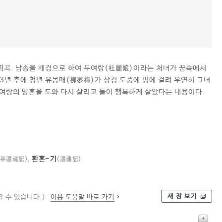
 희곡. 남송을 배경으로 하여 두여랑(杜麗娘)이라는 처녀가 꿈속에서
3년 후에 청년 유몽매(柳夢梅)가 상경 도중에 병에 걸려 우연히 그녀
두여랑의 망혼을 도와 다시 살리고 둘이 행복하게 살았다는 내용이다.
,
환혼-기
▽亭還魂記)
(還魂記)
새 창 보기
 수 있습니다.)
이용 도움말 바로 가기