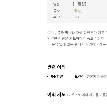
[모란정]
발음
품사
「명사」
분야
『문학』
중국 명나라 때에 탕현조가 지은
「001」
언약한 청년을 사모하다가 죽고 마는데, 
의 무덤 옆에 있는 절에서 요양하다가 
관련 어휘
비슷한말
모란정-환혼기
(牡丹
어휘 지도
(마우스로 어휘 지도를 이동할