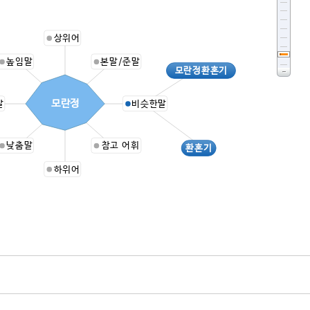
상위어
높임말
본말/준말
모란정환혼기
모란정
말
비슷한말
낮춤말
참고 어휘
환혼기
하위어