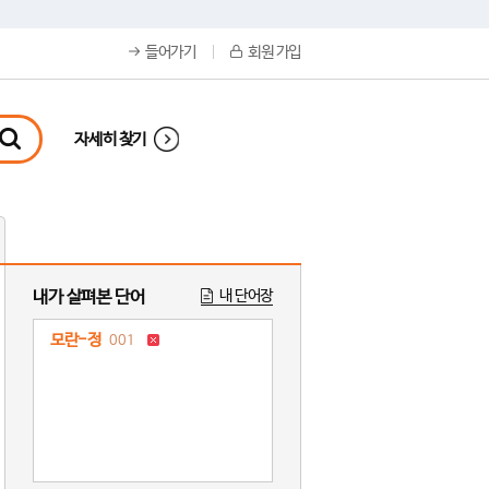
들어가기
회원 가입
자세히 찾기
내가 살펴본 단어
내 단어장
모란-정
001