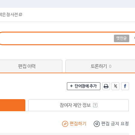
작은 창 사전
옛한글
편집 이력
토론하기
0
단어장에 추가
참여자 제안 정보
편집하기
편집 금지 요청