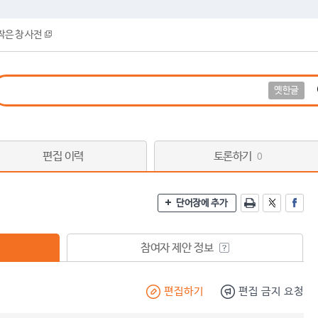
작은 창 사전
옛한글
편집 이력
토론하기
0
단어장에 추가
참여자 제안 정보
편집하기
편집 금지 요청