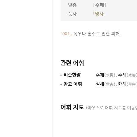
[수패]
발음
품사
「명사」
폭우나 홍수로 인한 피해.
「001」
관련 어휘
비슷한말
수재
,
수해
(水災)
(水害
참고 어휘
설해
,
한해
(雪害)
(旱害
어휘 지도
(마우스로 어휘 지도를 이동할