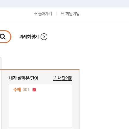
들어가기
회원 가입
자세히 찾기
내가 살펴본 단어
내 단어장
수패
001