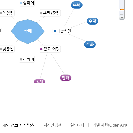
상위어
수해
높임말
본말/준말
수재
수패
말
비슷한말
수화
낮춤말
참고 어휘
하위어
한해
설해
개인 정보 처리 방침
저작권 정책
알립니다
개발 지원(Open API)