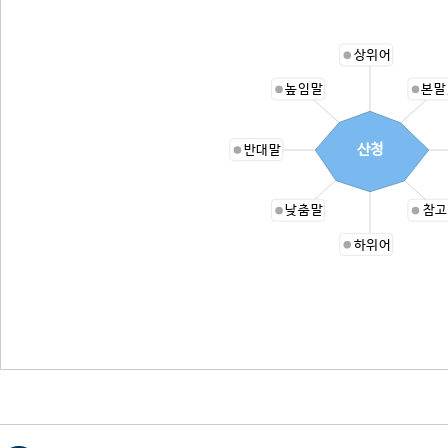
상위어
높임말
본말
산청
반대말
낮춤말
참고
하위어