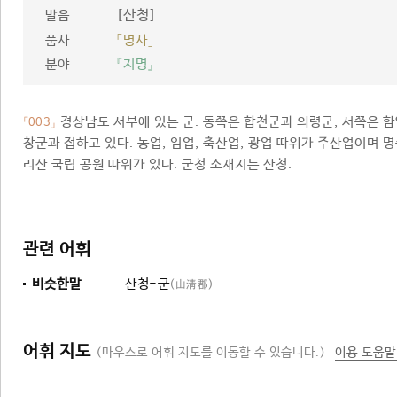
[산청]
발음
품사
「명사」
분야
『지명』
경상남도 서부에 있는 군. 동쪽은 합천군과 의령군, 서쪽은 함
「003」
창군과 접하고 있다. 농업, 임업, 축산업, 광업 따위가 주산업이며 명
리산 국립 공원 따위가 있다. 군청 소재지는 산청.
관련 어휘
비슷한말
산청-군
(山淸郡)
어휘 지도
(마우스로 어휘 지도를 이동할 수 있습니다.)
이용 도움말