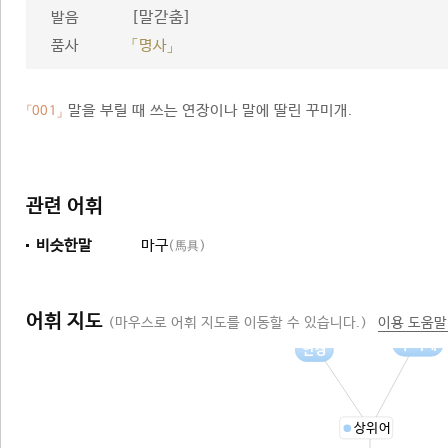
[말갇춤]
발음
품사
「명사」
말을 부릴 때 쓰는 연장이나 말에 딸린 꾸미개.
「001」
관련 어휘
비슷한말
마구
(馬具)
어휘 지도
(마우스로 어휘 지도를 이동할 수 있습니다.)
이용 도움말
꾸미개
연장
상위어