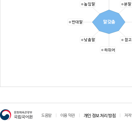
높임말
본말
말갖춤
반대말
낮춤말
참고
하위어
도움말
이용 약관
개인 정보 처리 방침
저작