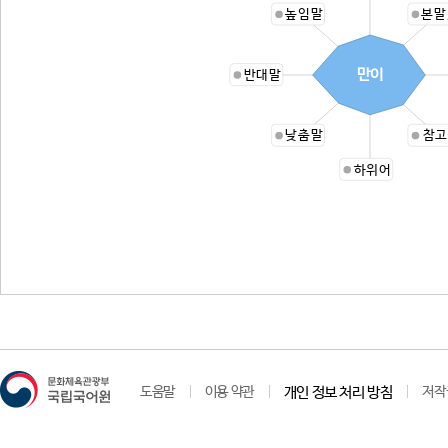
높임말
본말
만이
반대말
낮춤말
참고
하위어
도움말
이용 약관
개인 정보 처리 방침
저작