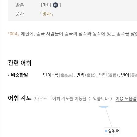
[마니
]
발음
품사
「명사」
예전에, 중국 사람들이 중국의 남쪽과 동쪽에 있는 종족을 낮
「004」
관련 어휘
비슷한말
만이-족
,
만적
,
번민
,
번이
(蠻夷族)
(蠻狄)
(蕃民)
(蕃
어휘 지도
(마우스로 어휘 지도를 이동할 수 있습니다.)
이용 도움말
종족
상위어