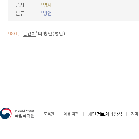
품사
「명사」
분류
「방언」
‘
문간채
’의 방언(평안).
「001」
도움말
이용 약관
개인 정보 처리 방침
저작