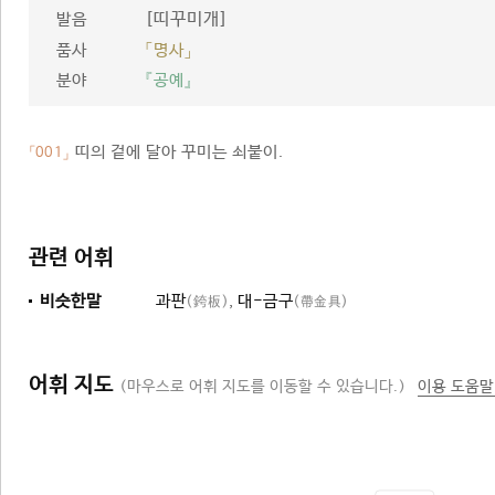
[띠꾸미개]
발음
품사
「명사」
분야
『공예』
띠의 겉에 달아 꾸미는 쇠붙이.
「001」
관련 어휘
비슷한말
과판
,
대-금구
(銙板)
(帶金具)
어휘 지도
(마우스로 어휘 지도를 이동할 수 있습니다.)
이용 도움말