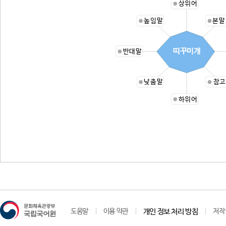
상위어
높임말
본말
띠꾸미개
반대말
낮춤말
참고
하위어
도움말
이용 약관
개인 정보 처리 방침
저작