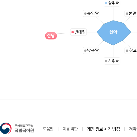
상위어
높임말
본말
선아
반대말
선남
낮춤말
참고
하위어
도움말
이용 약관
개인 정보 처리 방침
저작