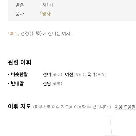
[서나]
발음
품사
「명사」
선경(仙境)에 산다는 여자.
「001」
관련 어휘
비슷한말
선녀
,
여선
,
옥녀
(仙女)
(女仙)
(玉女)
반대말
선남
(仙男)
어휘 지도
(마우스로 어휘 지도를 이동할 수 있습니다.)
이용 도움말
여자