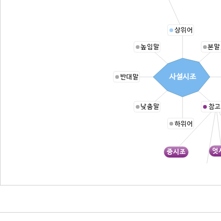
상위어
높임말
본말
사설시조
반대말
낮춤말
참고
하위어
엇
중시조
단시조