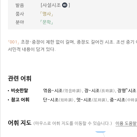
[사설시조
]
발음
품사
「명사」
분야
『문학』
초장·중장이 제한 없이 길며, 종장도 길어진 시조. 조선 중기
「001」
서민적 내용이 담겨 있다.
관련 어휘
비슷한말
엮음-시조
,
장-시조
,
장형^시조
(엮음時調)
(長時調)
참고 어휘
단-시조
,
엇-시조
,
중-시조
(短時調)
(旕時調)
(中時
어휘 지도
(마우스로 어휘 지도를 이동할 수 있습니다.)
이용 도움말
시조