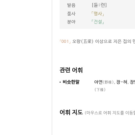
[들ː련]
발음
품사
「명사」
분야
『건설』
오량(五梁) 이상으로 지은 집의 
「001」
관련 어휘
비슷한말
야연
,
장-혀
,
장
(野椽)
(下椽)
어휘 지도
(마우스로 어휘 지도를 이동할