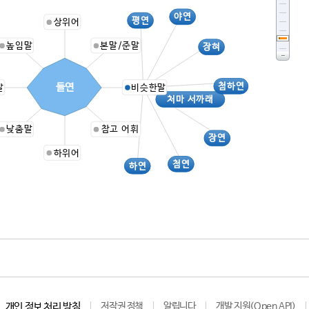
야연
평연
상위어
높임말
본말/준말
장혀
첨하연
들연
말
비슷한말
처마 서까래
낮춤말
참고 어휘
장연
하위어
첨연
하연
개인 정보 처리 방침
저작권 정책
알립니다
개발 지원(Open API)