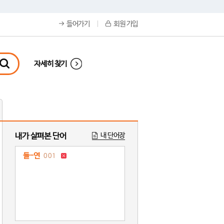
들어가기
회원 가입
자세히 찾기
내가 살펴본 단어
내 단어장
들-연
001