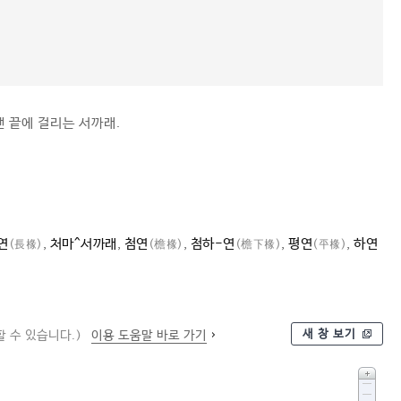
맨 끝에 걸리는 서까래.
연
,
처마^서까래
,
첨연
,
첨하-연
,
평연
,
하연
(長椽)
(檐椽)
(檐下椽)
(平椽)
새 창 보기
 수 있습니다.)
이용 도움말 바로 가기