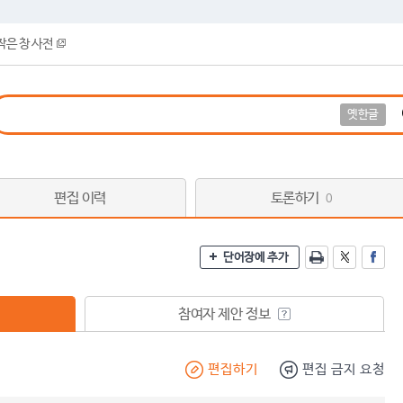
작은 창 사전
옛한글
편집 이력
토론하기
0
단어장에 추가
참여자 제안 정보
편집하기
편집 금지 요청