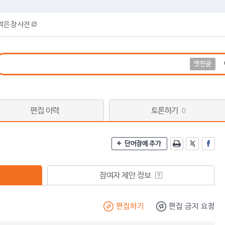
작은 창 사전
옛한글
편집 이력
토론하기
0
단어장에 추가
참여자 제안 정보
편집하기
편집 금지 요청