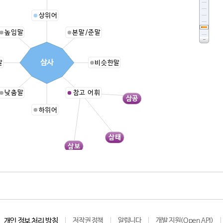
상위어
높임말
본말/준말
삼사
말
비슷한말
낮춤말
참고 어휘
삼공
하위어
삼태
삼보
개인 정보 처리 방침
저작권 정책
알립니다
개발 지원(Open API)