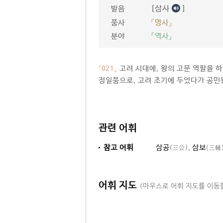
[삼사
]
발음
품사
「명사」
분야
『역사』
고려 시대에, 왕의 고문 역할을 하
「021」
정일품으로, 고려 초기에 두었다가 공민왕
관련 어휘
참고 어휘
삼공
,
삼보
(三公)
(三輔
어휘 지도
(마우스로 어휘 지도를 이동할