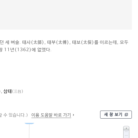
던 세 벼슬. 태사(太師), 태부(太傅), 태보(太保)를 이르는데, 모두
 11년(1362)에 없앴다.
,
삼태
)
(三台)
새 창 보기
 수 있습니다.)
이용 도움말 바로 가기
벼슬