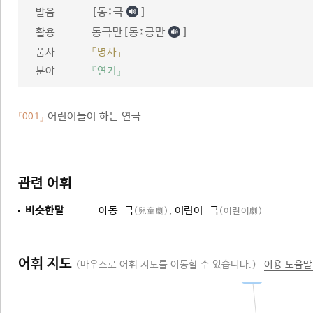
[동ː극
]
발음
동극만[동ː긍만
]
활용
품사
「명사」
분야
『연기』
어린이들이 하는 연극.
「001」
관련 어휘
비슷한말
아동-극
,
어린이-극
(兒童劇)
(어린이劇)
어휘 지도
(마우스로 어휘 지도를 이동할 수 있습니다.)
이용 도움말
연극