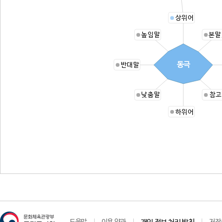
상위어
높임말
본말
동극
반대말
낮춤말
참고
하위어