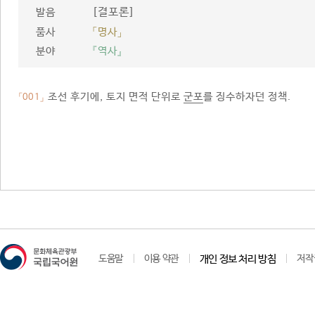
[결포론]
발음
품사
「명사」
분야
『역사』
조선 후기에, 토지 면적 단위로
군포
를 징수하자던 정책.
「001」
도움말
이용 약관
개인 정보 처리 방침
저작