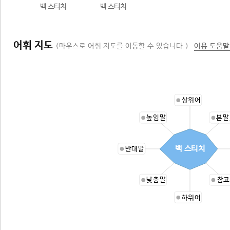
백 스티치
백 스티치
어휘 지도
(마우스로 어휘 지도를 이동할 수 있습니다.)
이용 도움말
상위어
높임말
본말
백 스티치
반대말
낮춤말
참고
하위어