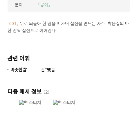
분야
『공예』
뒤로 되돌아 한 땀을 떠가며 실선을 만드는 자수. 박음질의 
「001」
한 땀씩 실선으로 이어진다.
관련 어휘
비슷한말
간^맺음
다중 매체 정보
(
2
)