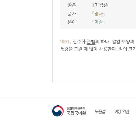
[미점준]
발음
품사
「명사」
분야
『미술』
산수화
준법
의 하나. 쌀알 모양의
「001」
풍경을 그릴 때 많이 사용한다. 점의 크
도움말
이용 약관