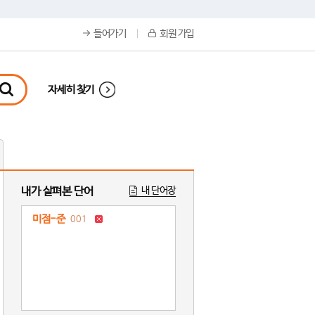
들어가기
회원 가입
자세히 찾기
내가 살펴본 단어
내 단어장
미점-준
001