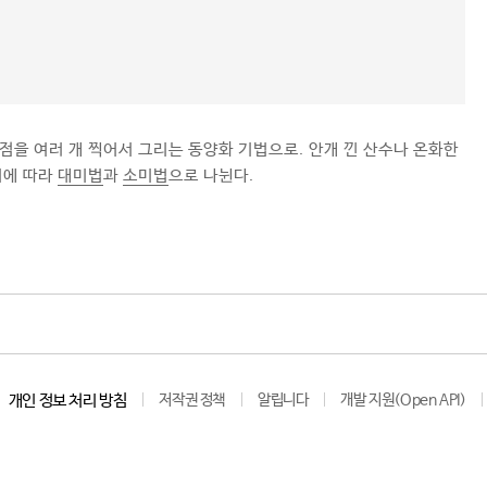
 점을 여러 개 찍어서 그리는 동양화 기법으로. 안개 낀 산수나 온화한
기에 따라
대미법
과
소미법
으로 나뉜다.
개인 정보 처리 방침
저작권 정책
알립니다
개발 지원(Open API)