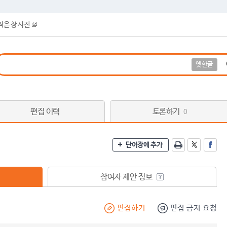
작은 창 사전
옛한글
편집 이력
토론하기
0
단어장에 추가
참여자 제안 정보
편집하기
편집 금지 요청