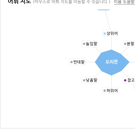
어휘 지도
(마우스로 어휘 지도를 이동할 수 있습니다.)
이용 도움말
육욕천
상위어
높임말
본말
도리천
반대말
낮춤말
참고
하위어
ㅇ(2)