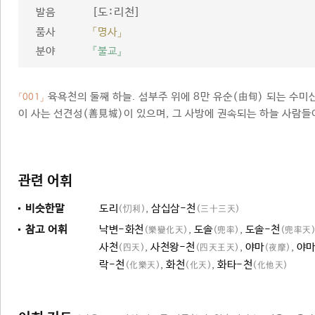
[도ː리천]
발음
품사
「명사」
분야
『불교』
육욕천의 둘째 하늘. 섬부주 위에 8만 유순(由旬) 되는 수미
「001」
이 사는 선견성(善見城)이 있으며, 그 사방에 권속되는 하늘 사람들이
관련 어휘
비슷한말
도리
,
삼십삼-천
(忉利)
(三十三天)
참고 어휘
낙변-화천
,
도솔
,
도솔-천
(樂變化天)
(兜率)
(兜率天
사천
,
사천왕-천
,
야마
,
야마
(四天)
(四天王天)
(夜摩)
락-천
,
화천
,
화타-천
(化樂天)
(化天)
(化他天)