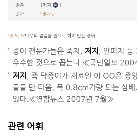
[저지
]
발음
품사
「명사」
닥나무의 껍질을 원료로 하여 만든 종이.
「009」
종이 전문가들은 죽지,
저지
, 안피지 등
우수한 것으로 꼽는다.≪국민일보 200
저지
, 즉 닥종이가 재료인 이 OO은 
둘둘 만 다음, 폭 0.8cm가량 되는 삼
있다.≪연합뉴스 2007년 7월≫
관련 어휘