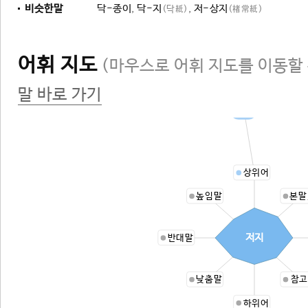
비슷한말
닥-종이
,
닥-지
,
저-상지
(닥紙)
(楮常紙)
어휘 지도
(마우스로 어휘 지도를 이동할 
말 바로 가기
종이
상위어
높임말
본말
저지
반대말
낮춤말
참고
하위어