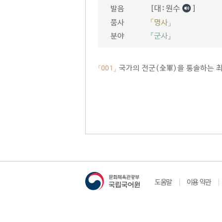
[대ː원수
]
발음
품사
「명사」
분야
『군사』
국가의 전군(全軍)을 통솔하는 최
「001」
도움말
이용 약관