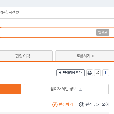
작은 창 사전
옛한글
편집 이력
토론하기
0
단어장에 추가
참여자 제안 정보
편집하기
편집 금지 요청