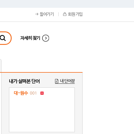
들어가기
회원 가입
자세히 찾기
내가 살펴본 단어
내 단어장
대-원수
001