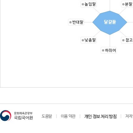
높임말
본말
달걀꼴
반대말
낮춤말
참고
하위어
도움말
이용 약관
개인 정보 처리 방침
저작