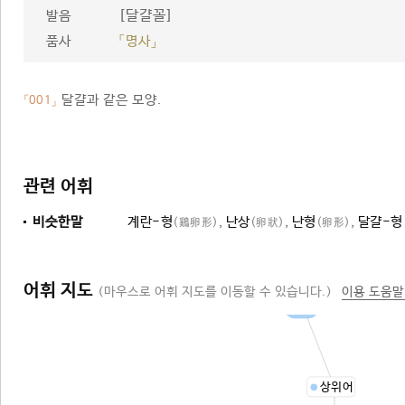
[달걀꼴]
발음
품사
「명사」
달걀과 같은 모양.
「001」
관련 어휘
비슷한말
계란-형
,
난상
,
난형
,
달걀-형
(鷄卵形)
(卵狀)
(卵形)
어휘 지도
(마우스로 어휘 지도를 이동할 수 있습니다.)
이용 도움말
모양
상위어