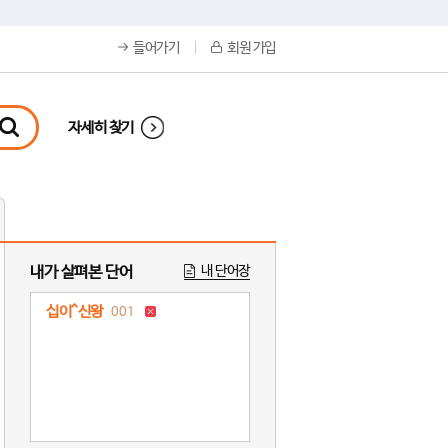
들어가기
회원 가입
자세히 찾기
내가 살펴본 단어
내 단어장
십이^신왕
001