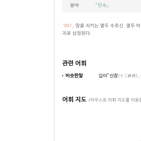
분야
『민속』
땅을 지키는 열두 수호신. 열두 마리의 
「001」
지로 상징된다.
관련 어휘
비슷한말
십이^신장
,
(十二神將)
어휘 지도
(마우스로 어휘 지도를 이동할