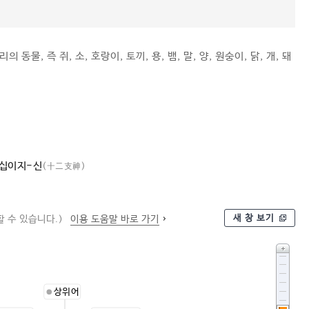
동물, 즉 쥐, 소, 호랑이, 토끼, 용, 뱀, 말, 양, 원숭이, 닭, 개, 돼
십이지-신
(十二支神)
새 창 보기
 수 있습니다.)
이용 도움말 바로 가기
상위어