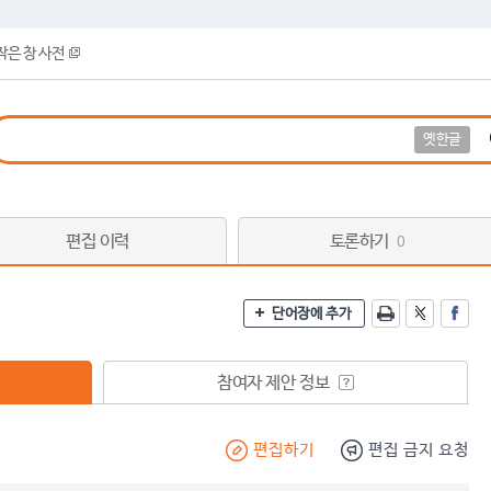
작은 창 사전
옛한글
편집 이력
토론하기
0
단어장에 추가
참여자 제안 정보
편집하기
편집 금지 요청