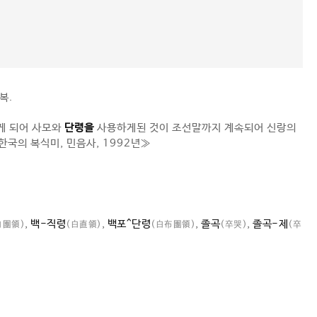
복.
게 되어 사모와
단령을
사용하게된 것이 조선말까지 계속되어 신랑의
한국의 복식미, 민음사, 1992년≫
,
백-직령
,
백포^단령
,
졸곡
,
졸곡-제
白團領)
(白直領)
(白布團領)
(卒哭)
(卒