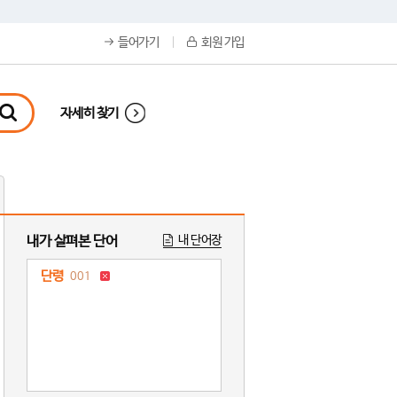
들어가기
회원 가입
자세히 찾기
내가 살펴본 단어
내 단어장
단령
001