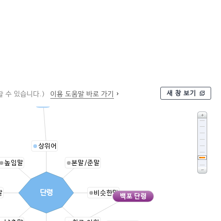
새 창 보기
 수 있습니다.)
이용 도움말 바로 가기
관복
상위어
높임말
본말/준말
단령
말
비슷한말
백포 단령