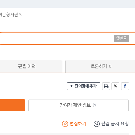
작은 창 사전
옛한글
편집 이력
토론하기
0
단어장에 추가
참여자 제안 정보
편집하기
편집 금지 요청