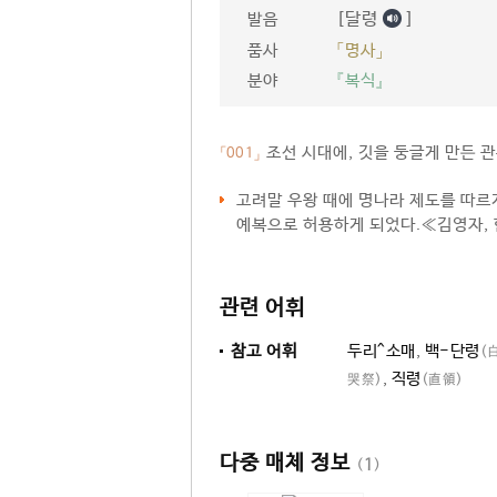
[달령
]
발음
품사
「명사」
분야
『복식』
조선 시대에, 깃을 둥글게 만든 관
「001」
고려말 우왕 때에 명나라 제도를 따르
예복으로 허용하게 되었다.≪김영자, 
관련 어휘
참고 어휘
두리^소매
,
백-단령
(
,
직령
哭祭)
(直領)
다중 매체 정보
(
1
)