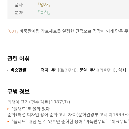
품사
「명사」
분야
『복식』
바둑판처럼 가로세로를 일정한 간격으로 직각이 되게 만든 무늬
「001」
관련 어휘
비슷한말
격자-무늬
,
문살-무늬
,
석쇠
(格子무늬)
(門살무늬)
규범 정보
외래어 표기
(편수 자료(1987년))
‘플래드’로 올라 있다.
순화
(패션 디자인 용어 순화 고시 자료(문화관광부 고시 제1999-27
‘
플래드
’ 대신 될 수 있으면 순화한 용어 ‘
바둑판무늬
’, ‘
체크무늬