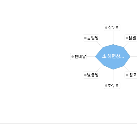
상위어
높임말
본말
소 해면상...
반대말
낮춤말
참고
하위어