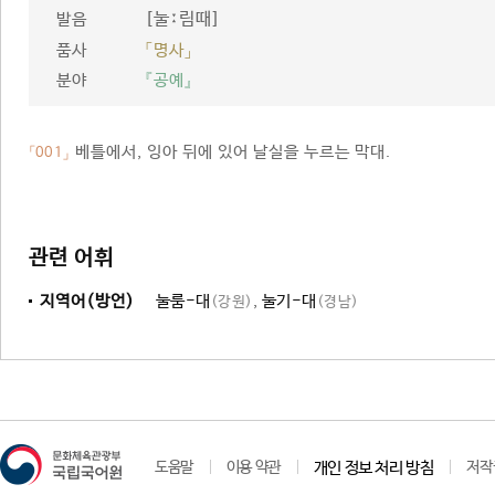
[눌ː림때]
발음
품사
「명사」
분야
『공예』
베틀에서, 잉아 뒤에 있어 날실을 누르는 막대.
「001」
관련 어휘
지역어(방언)
눌룸-대
,
눌기-대
(강원)
(경남)
도움말
이용 약관
개인 정보 처리 방침
저작