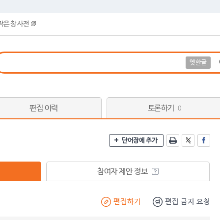
작은 창 사전
옛한글
편집 이력
토론하기
0
단어장에 추가
참여자 제안 정보
편집하기
편집 금지 요청