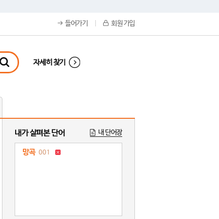
들어가기
회원 가입
자세히 찾기
내가 살펴본 단어
내 단어장
망곡
001