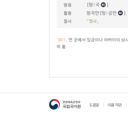
[망ː곡
]
발음
망곡만[망ː공만
]
활용
품사
「명사」
먼 곳에서 임금이나 어버이의 상사
「001」
피 욺.
도움말
이용 약관