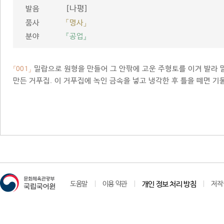
[나평]
발음
품사
「명사」
분야
『공업』
밀랍으로 원형을 만들어 그 안팎에 고운 주형토를 이겨 발라 말
「001」
만든 거푸집. 이 거푸집에 녹인 금속을 넣고 냉각한 후 틀을 떼면 기
도움말
이용 약관
개인 정보 처리 방침
저작