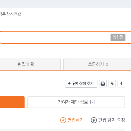
작은 창 사전
옛한글
편집 이력
토론하기
0
단어장에 추가
참여자 제안 정보
편집하기
편집 금지 요청