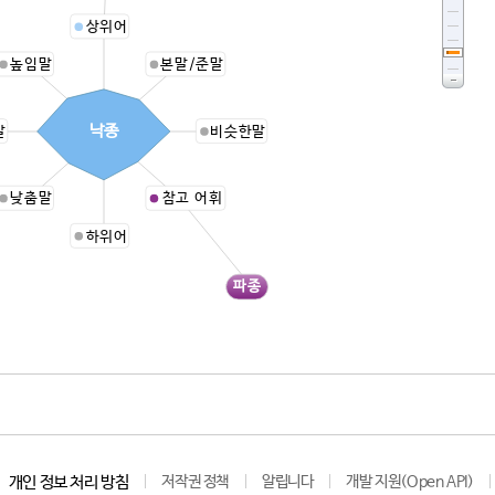
상위어
높임말
본말/준말
낙종
말
비슷한말
낮춤말
참고 어휘
하위어
파종
개인 정보 처리 방침
저작권 정책
알립니다
개발 지원(Open API)