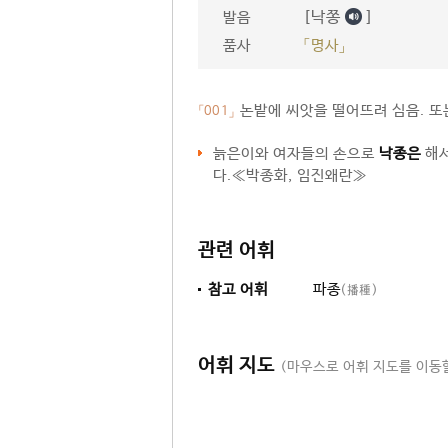
[낙쫑
]
발음
품사
「명사」
논밭에 씨앗을 떨어뜨려 심음. 또
「001」
늙은이와 여자들의 손으로
낙종은
해서
다.≪박종화, 임진왜란≫
관련 어휘
참고 어휘
파종
(播種)
어휘 지도
(마우스로 어휘 지도를 이동할