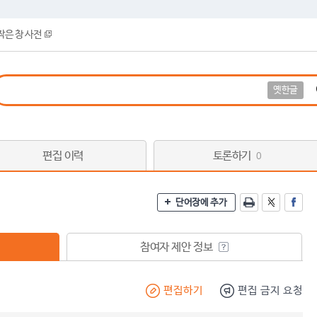
작은 창 사전
옛한글
편집 이력
토론하기
0
단어장에 추가
참여자 제안 정보
편집하기
편집 금지 요청