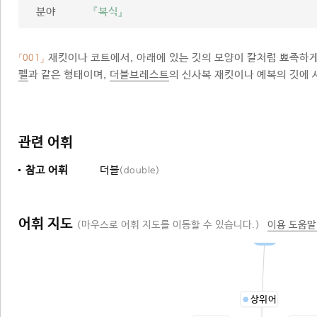
분야
『복식』
재킷이나 코트에서, 아래에 있는 깃의 모양이 칼처럼 뾰족하게
「001」
펠
과 같은 형태이며,
더블브레스트
의 신사복 재킷이나 예복의 깃에 
관련 어휘
참고 어휘
더블
(double)
어휘 지도
(마우스로 어휘 지도를 이동할 수 있습니다.)
이용 도움말
옷깃
상위어