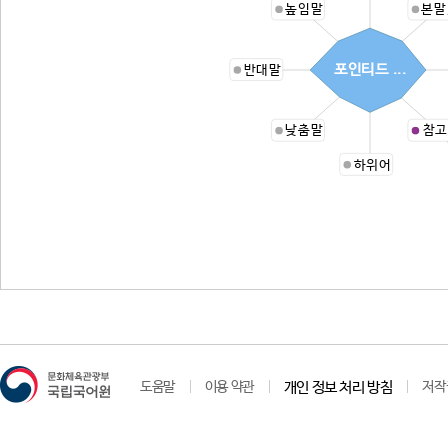
높임말
본말
포인티드 ...
반대말
낮춤말
참고
하위어
도움말
이용 약관
개인 정보 처리 방침
저작