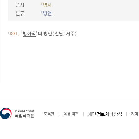
품사
「명사」
분류
「방언」
‘
방아확
’의 방언(전남, 제주).
「001」
도움말
이용 약관
개인 정보 처리 방침
저작