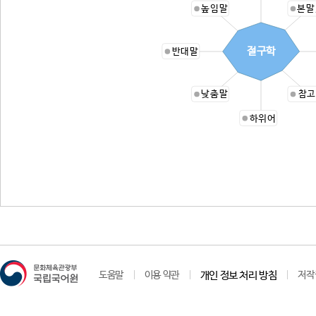
높임말
본말
절구학
반대말
낮춤말
참고
하위어
도움말
이용 약관
개인 정보 처리 방침
저작