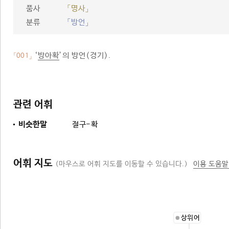
품사
「명사」
분류
「방언」
‘
방아확
’의 방언(경기).
「001」
관련 어휘
비슷한말
절구-확
어휘 지도
(마우스로 어휘 지도를 이동할 수 있습니다.)
이용 도움말
상위어