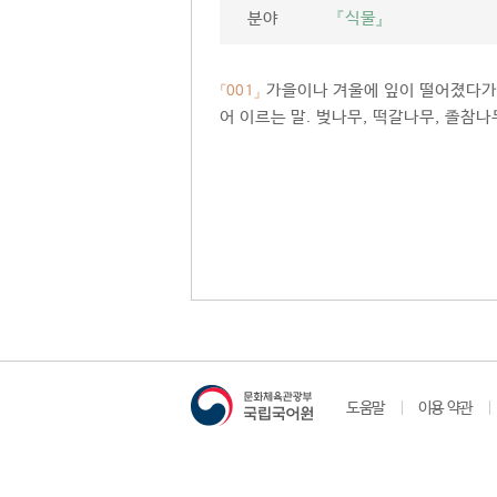
분야
『식물』
가을이나 겨울에 잎이 떨어졌다가 
「001」
어 이르는 말. 벚나무, 떡갈나무, 졸참나
도움말
이용 약관