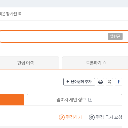
작은 창 사전
옛한글
편집 이력
토론하기
0
단어장에 추가
참여자 제안 정보
편집하기
편집 금지 요청