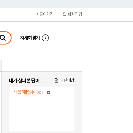
들어가기
회원 가입
자세히 찾기
내가 살펴본 단어
내 단어장
낙엽^활엽수
001