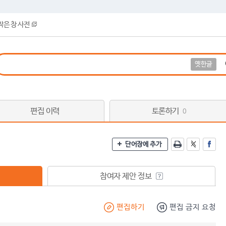
작은 창 사전
옛한글
편집 이력
토론하기
0
단어장에 추가
참여자 제안 정보
편집하기
편집 금지 요청