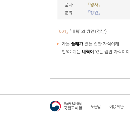
품사
「명사」
분류
「방언」
‘
내력
’의 방언(경남).
「001」
가는
쭐래가
있는 집안 자석이래.
번역: 걔는
내력이
있는 집안 자식이야
도움말
이용 약관