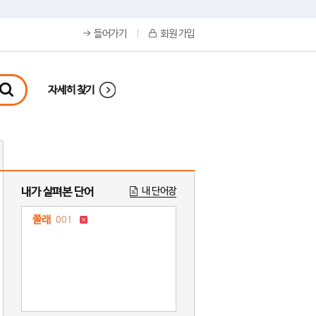
들어가기
회원 가입
자세히 찾기
내가 살펴본 단어
내 단어장
쭐래
001