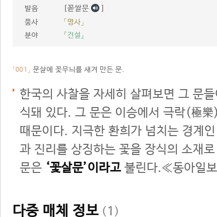
[꼳쌀문
]
발음
품사
「명사」
분야
『건설』
문살에 꽃무늬를 새겨 만든 문.
「001」
한국의 사찰을 자세히 살펴보면 그 문들
식돼 있다. 그 문은 이승에서 극락(極
때문이다. 지극한 환희가 넘치는 경계인
과 진리를 상징하는 꽃을 장식의 소재로
문은
‘꽃살문’이라고
불린다.≪동아일보 
다중 매체 정보
(
1
)