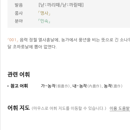
[낟ː까리때/낟ː까릳때]
발음
품사
「명사」
분야
『민속』
음력 정월 열사흗날에, 농가에서 풍년을 비는 뜻으로 긴 소나
「001」
달 초하룻날에 뽑아 없앤다.
관련 어휘
참고 어휘
가-농작
,
내-농작
,
농작
(假農作)
(內農作)
(農作)
어휘 지도
(마우스로 어휘 지도를 이동할 수 있습니다.)
이용 도움말