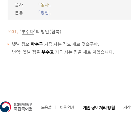
품사
「동사」
분류
「방언」
‘
부수다
’의 방언(함북).
「001」
넷날 집으
마수구
지끔 사는 집으 새로 젓습구마.
번역: 옛날 집을
부수고
지금 사는 집을 새로 지었습니다.
도움말
이용 약관
개인 정보 처리 방침
저작