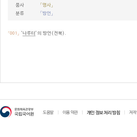
품사
「명사」
분류
「방언」
‘
나루터
’의 방언(전북).
「001」
도움말
이용 약관
개인 정보 처리 방침
저작