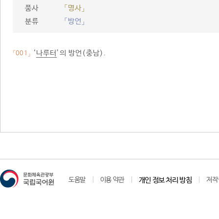
품사
「명사」
분류
「방언」
‘
나루터
’의 방언(충남).
「001」
도움말
이용 약관
개인 정보 처리 방침
저작