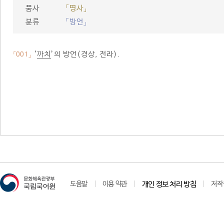
품사
「명사」
분류
「방언」
‘
까치
’의 방언(경상, 전라).
「001」
도움말
이용 약관
개인 정보 처리 방침
저작