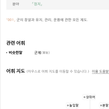
분야
『정치』
군의 창설과 유지, 관리, 운용에 관한 모든 제도.
「001」
관련 어휘
비슷한말
군제
(軍制)
어휘 지도
(마우스로 어휘 지도를 이동할 수 있습니다.)
이용 도움말
상위어
높임말
본말