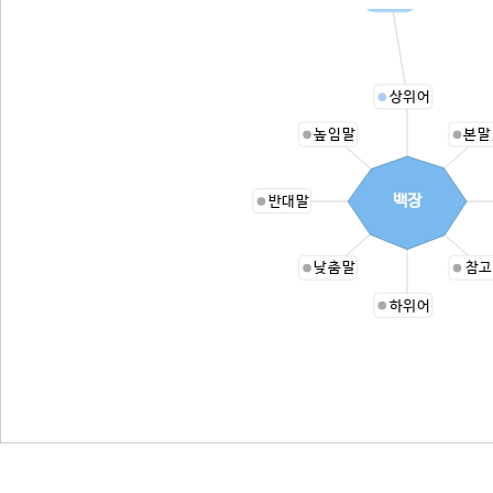
상위어
높임말
본말
백장
반대말
낮춤말
참고
하위어