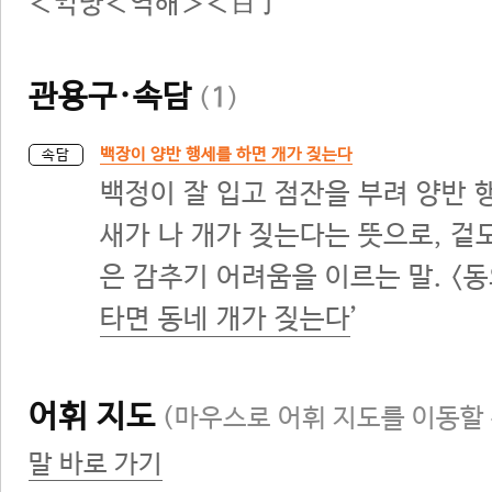
＜＜역해＞＜白丁
관용구·속담
(
1
)
백장이 양반 행세를 하면 개가 짖는다
속담
백정이 잘 입고 점잔을 부려 양반 
새가 나 개가 짖는다는 뜻으로, 겉
은 감추기 어려움을 이르는 말. <동의
타면 동네 개가 짖는다
’
어휘 지도
(마우스로 어휘 지도를 이동할 
말 바로 가기
직업인