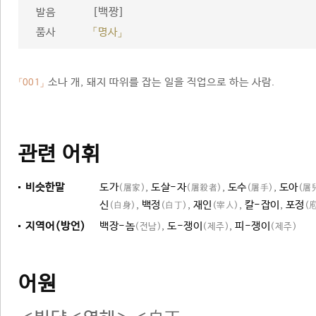
[백짱]
발음
품사
「명사」
소나 개, 돼지 따위를 잡는 일을 직업으로 하는 사람.
「001」
관련 어휘
비슷한말
도가
,
도살-자
,
도수
,
도아
(屠家)
(屠殺者)
(屠手)
(屠
신
,
백정
,
재인
,
칼-잡이
,
포정
(白身)
(白丁)
(宰人)
(
지역어(방언)
백장-놈
,
도-쟁이
,
피-쟁이
(전남)
(제주)
(제주)
어원