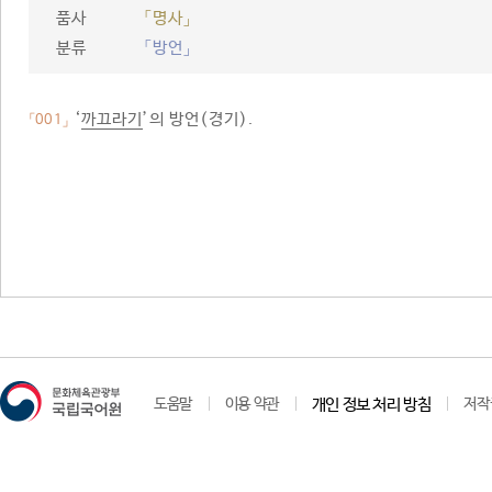
품사
「명사」
분류
「방언」
‘
까끄라기
’의 방언(경기).
「001」
도움말
이용 약관
개인 정보 처리 방침
저작