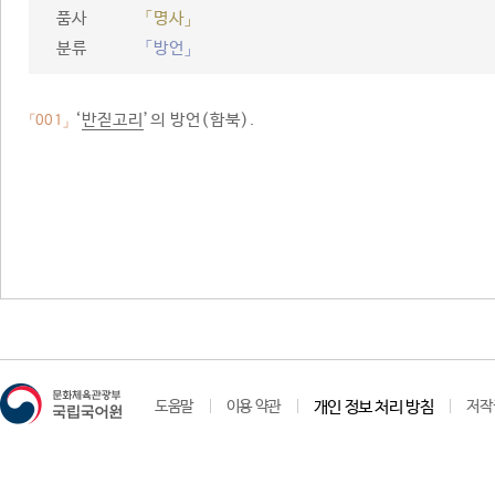
품사
「명사」
분류
「방언」
‘
반짇고리
’의 방언(함북).
「001」
도움말
이용 약관
개인 정보 처리 방침
저작