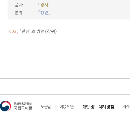
품사
「명사」
분류
「방언」
‘
천신
’의 방언(강원).
「002」
도움말
이용 약관
개인 정보 처리 방침
저작