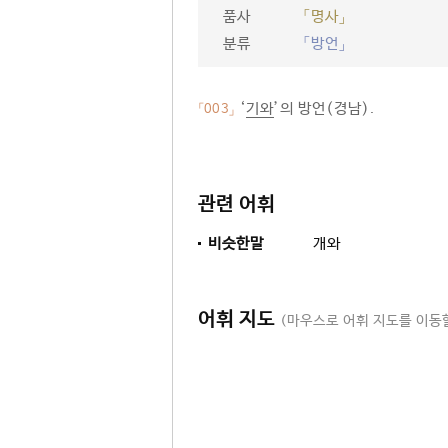
품사
「명사」
분류
「방언」
‘
기와
’의 방언(경남).
「003」
관련 어휘
비슷한말
개와
어휘 지도
(마우스로 어휘 지도를 이동할