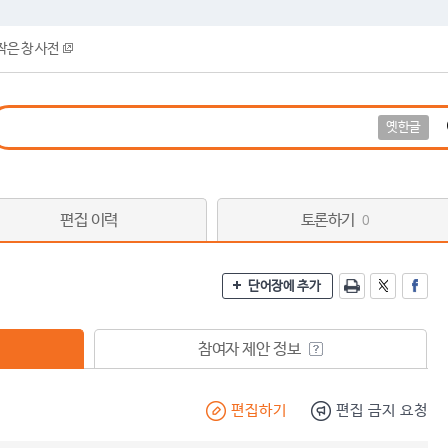
작은 창 사전
옛한글
편집 이력
토론하기
0
단어장에 추가
참여자 제안 정보
편집하기
편집 금지 요청