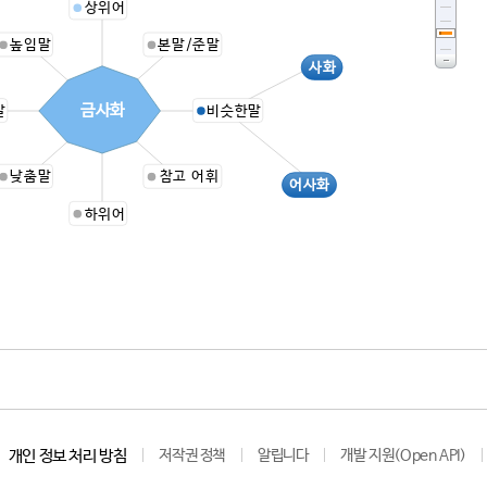
상위어
높임말
본말/준말
사화
금사화
말
비슷한말
낮춤말
참고 어휘
어사화
하위어
개인 정보 처리 방침
저작권 정책
알립니다
개발 지원(Open API)