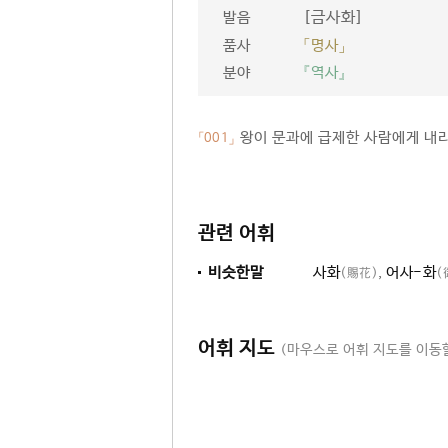
[금사화]
발음
품사
「명사」
분야
『역사』
왕이 문과에 급제한 사람에게 내리
「001」
관련 어휘
비슷한말
사화
,
어사-화
(賜花)
(
어휘 지도
(마우스로 어휘 지도를 이동할