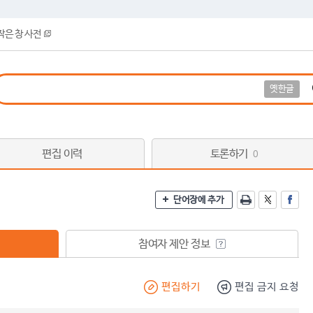
작은 창 사전
옛한글
편집 이력
토론하기
0
단어장에 추가
참여자 제안 정보
편집하기
편집 금지 요청