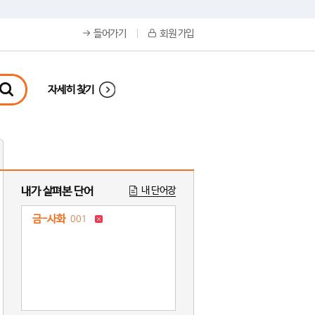
들어가기
회원 가입
자세히 찾기
내가 살펴본 단어
내 단어장
금-사화
001